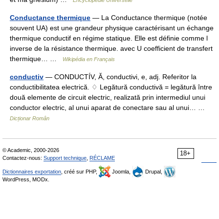
Encyclopédie Universelle
Conductance thermique
— La Conductance thermique (notée
souvent UA) est une grandeur physique caractérisant un échange
thermique conductif en régime statique. Elle est définie comme l
inverse de la résistance thermique. avec U coefficient de transfert
thermique… …
Wikipédia en Français
conductiv
— CONDUCTÍV, Ă, conductivi, e, adj. Referitor la
conductibilitatea electrică. ♢ Legătură conductivă = legătură între
două elemente de circuit electric, realizată prin intermediul unui
conductor electric, al unui aparat de conectare sau al unui… …
Dicționar Român
© Academic, 2000-2026
18+
Contactez-nous:
Support technique
,
RÉCLAME
Dictionnaires exportation
, créé sur PHP,
Joomla,
Drupal,
WordPress, MODx.