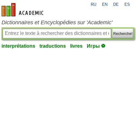
RU
EN
DE
ES
fr-academic.com
Dictionnaires et Encyclopédies sur 'Academic'
Recherche!
interprétations
traductions
livres
Игры ⚽