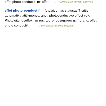
effet photo conductif, m; effet… …
Automatikos terminų žodynas
effet photo-conductif
— fotolaidumas statusas T sritis
automatika atitikmenys: angl. photoconductive effect vok.
Photoleitungseffekt, m rus. фотопроводимость, f pranc. effet
photo conductif, m …
Automatikos terminų žodynas