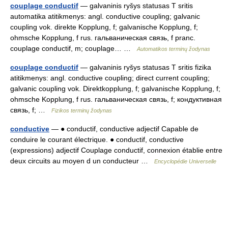
couplage conductif
— galvaninis ryšys statusas T sritis
automatika atitikmenys: angl. conductive coupling; galvanic
coupling vok. direkte Kopplung, f; galvanische Kopplung, f;
ohmsche Kopplung, f rus. гальваническая связь, f pranc.
couplage conductif, m; couplage… …
Automatikos terminų žodynas
couplage conductif
— galvaninis ryšys statusas T sritis fizika
atitikmenys: angl. conductive coupling; direct current coupling;
galvanic coupling vok. Direktkopplung, f; galvanische Kopplung, f;
ohmsche Kopplung, f rus. гальваническая связь, f; кондуктивная
связь, f; …
Fizikos terminų žodynas
conductive
— ● conductif, conductive adjectif Capable de
conduire le courant électrique. ● conductif, conductive
(expressions) adjectif Couplage conductif, connexion établie entre
deux circuits au moyen d un conducteur …
Encyclopédie Universelle